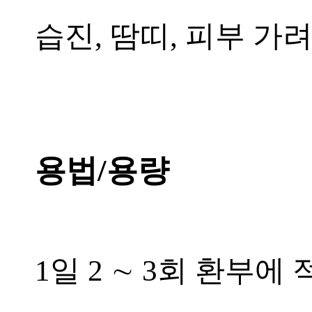
습진, 땀띠, 피부 가
용법/용량
1일 2 ∼ 3회 환부에