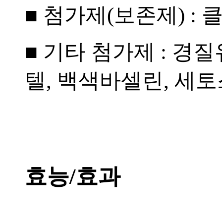
■ 첨가제(보존제) : 
■ 기타 첨가제 : 
텔, 백색바셀린, 세
효능/효과