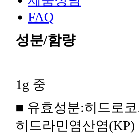
제품상담
FAQ
성분/함량
1g 중
■ 유효성분:히드로코르
히드라민염산염(KP) 5.