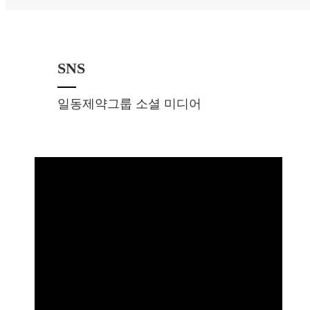
바이옴 국제 학회 IPC 2026서 IDCC ...
[일동제약]
일동제약, 신제품 ‘아로나민 골드
2026.06.24
SNS
보 도 자 료 일동제약, 신제품 아로나민 골드 액티브 
일동제약그룹 소셜 미디어
퍼포먼스 향상을 위한 액티브 비타민으로 ...
마그라민 트리플 액션