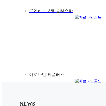
로이히츠보코 플라스타
아로나민 씨플러스
자동 롤링 정지/실행 버튼
NEWS