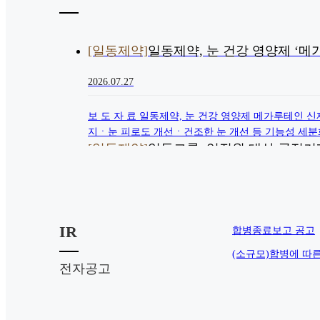
[일동제약]
일동제약, 눈 건강 영양제 ‘메가루
2026.07.27
아로나민 골드 프리미엄
보 도 자 료 일동제약, 눈 건강 영양제 메가루테인 
지ㆍ눈 피로도 개선ㆍ건조한 눈 개선 등 기능성 세분화
[일동제약]
일동그룹, 임직원 대상 공정거래법
2026.07.09
보 도 자 료 일동그룹, 임직원 대상 공정거래법 실
IR
정원 주관 법무법인 광장 가장현 변호사 초청 강연공정거
합병종료보고 공고
[일동제약]
일동바이오사이언스, 수면 개선 
전자공고
2026.07.06
아로나민 골드 액티브
보 도 자 료 일동제약그룹 일동바이오사이언스, 수