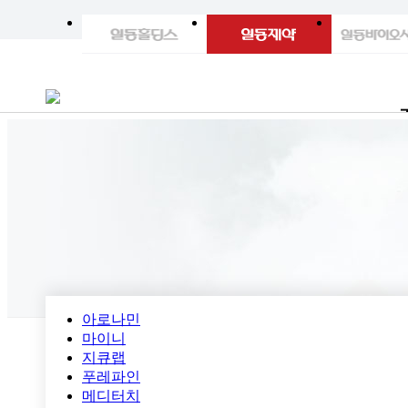
아로나민
마이니
지큐랩
푸레파인
메디터치