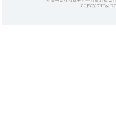
서울특별시 서초구 바우뫼로 27길 2(
COPYRIGHTⓒ ILD