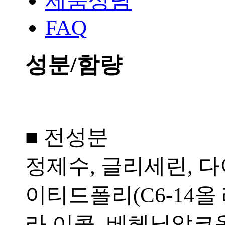
제품상담
FAQ
성분/함량
■ 전성분
정제수, 글리세린, 
이티드폴리(C6-14
라 이콜, 베헤닐알코올