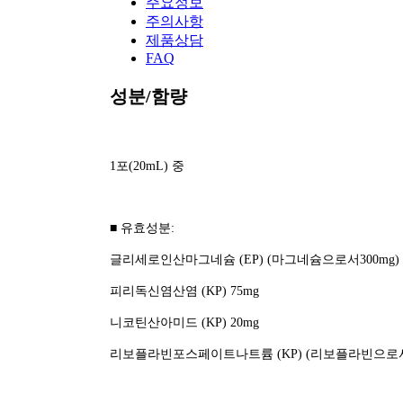
주요정보
주의사항
제품상담
FAQ
성분/함량
1포(20mL) 중
■ 유효성분:
글리세로인산마그네슘 (EP) (마그네슘으로서300mg) 2
피리독신염산염 (KP) 75mg
니코틴산아미드 (KP) 20mg
리보플라빈포스페이트나트륨 (KP) (리보플라빈으로서 12