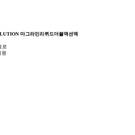
OLUTION
마그라민리퀴드더블액션액
표로
직원