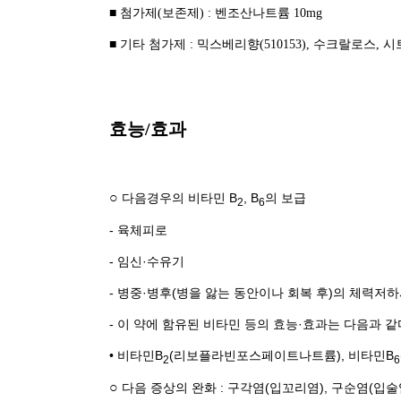
■ 첨가제(보존제) : 벤조산나트륨 10mg
■ 기타 첨가제 : 믹스베리향(510153), 수크랄로
효능/효과
○
다음경우의 비타민 B
, B
의 보급
2
6
- 육체피로
- 임신·수유기
- 병중·병후(병을 앓는 동안이나 회복 후)의 체력저
- 이 약에 함유된 비타민 등의 효능·효과는 다음과 같
• 비타민B
(리보플라빈포스페이트나트륨), 비타민B
2
6
○
다음 증상의 완화 : 구각염(입꼬리염), 구순염(입술염