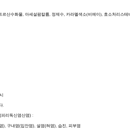
스, 시트르산수화물, 아세설팜칼륨, 정제수, 카라멜색소(비에이), 효소처리스
하시
다.
(피리독신염산염) :
), 구내염(입안염), 설염(혀염), 습진, 피부염