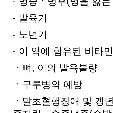
- 병중ㆍ병후(병을 앓는
- 발육기
- 노년기
- 이 약에 함유된 비타
ㆍ뼈, 이의 발육불량
ㆍ구루병의 예방
ㆍ말초혈행장애 및 갱년기