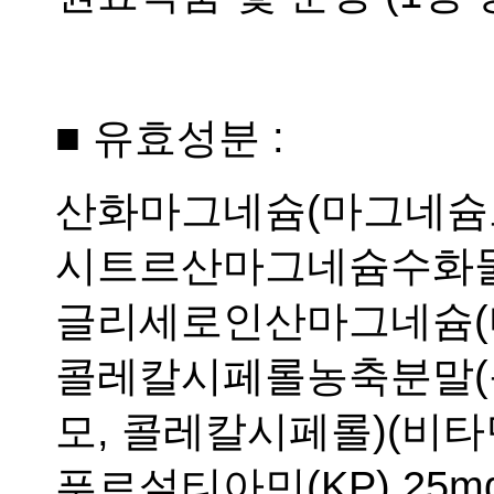
■ 유효성분 :
산화마그네슘(마그네슘으로서
시트르산마그네슘수화물(마
글리세로인산마그네슘(마그
콜레칼시페롤농축분말(동물
모, 콜레칼시페롤)(비타민D
푸르설티아민(KP) 25m