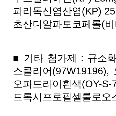
피리독신염산염(KP) 25
초산디알파토코페롤(비타민E으
■ 기타 첨가제 : 규
스클리어(97W19196),
오파드라이흰색(OY-S-
드록시프로필셀룰로오