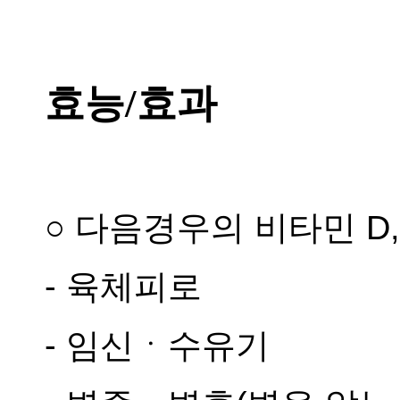
효능/효과
○ 다음경우의 비타민 D, E
- 육체피로
- 임신ㆍ수유기