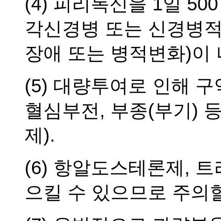
(4) 피리독신을 1일 50
각신경병 또는 신경병적 증
장애 또는 병적변화)이 
(5) 대량투여로 인해 구
혈심부전, 부종(부기) 
제).
(6) 항알도스테론제,
으킬 수 있으므로 주의할