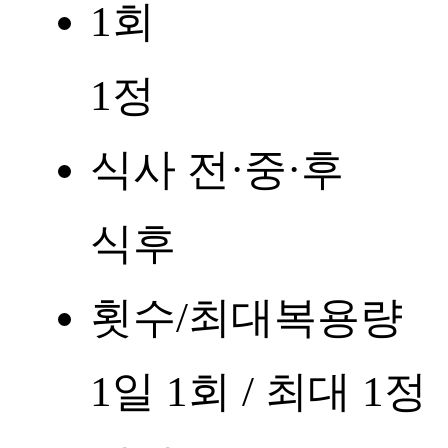
1회
1정
식사 전·중·후
식후
횟수/최대복용량
1일 1회 / 최대 1정