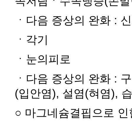
족저림ㆍ수족냉증(손발
ㆍ다음 증상의 완화 : 신
ㆍ각기
ㆍ눈의피로
ㆍ다음 증상의 완화 : 
(입안염), 설염(혀염), 
○ 마그네슘결핍으로 인